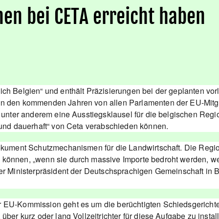
nen bei CETA erreicht haben
ich Belgien“ und enthält Präzisierungen bei der geplanten v
in den kommenden Jahren von allen Parlamenten der EU-Mitg
t unter anderem eine Ausstiegsklausel für die belgischen Regi
 und dauerhaft“ von Ceta verabschieden können.
Dokument Schutzmechanismen für die Landwirtschaft. Die Regi
können, „wenn sie durch massive Importe bedroht werden, we
der Ministerpräsident der Deutschsprachigen Gemeinschaft in 
 EU-Kommission geht es um die berüchtigten Schiedsgerichte 
über kurz oder lang Vollzeitrichter für diese Aufgabe zu inst