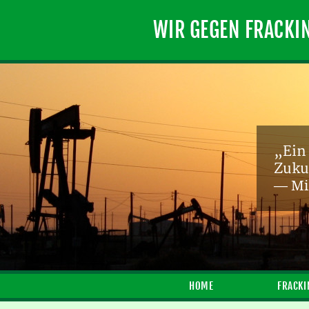
WIR GEGEN FRACKI
„Ein
Zukun
— Mi
HOME
FRACKI