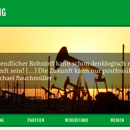
NG
 endlicher Rohstoff kann schon denklogisch n
ft sein! [...] Die Zukunft kann nur postfossi
chael Bauchmüller
NG
PARTEIEN
WIDERSTAND
MEDIEN