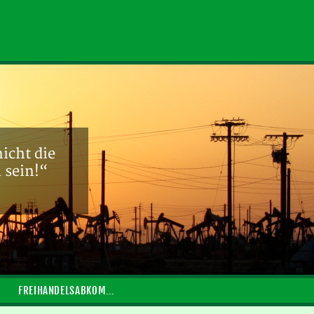
icht die
l sein!“
FREIHANDELSABKOMMEN