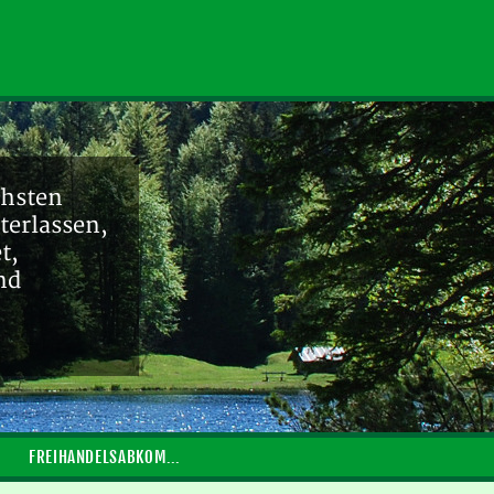
chsten
terlassen,
t,
nd
FREIHANDELSABKOMMEN