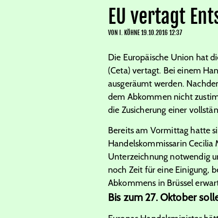
EU vertagt En
VON
I. KÖHNE
19.10.2016 12:37
Die Europäische Union hat di
(Ceta) vertagt. Bei einem Ha
ausgeräumt werden. Nachdem d
dem Abkommen nicht zustimm
die Zusicherung einer vollstän
Bereits am Vormittag hatte s
Handelskommissarin Cecilia M
Unterzeichnung notwendig und
noch Zeit für eine Einigung
Abkommens in Brüssel erwar
Bis zum
27
. Oktober sol