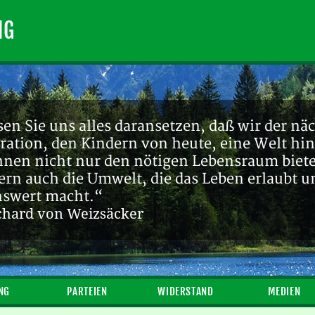
NG
en Sie uns alles daransetzen, daß wir der nä
ration, den Kindern von heute, eine Welt hin
ihnen nicht nur den nötigen Lebensraum biete
ern auch die Umwelt, die das Leben erlaubt u
nswert macht.“
chard von Weizsäcker
NG
PARTEIEN
WIDERSTAND
MEDIEN