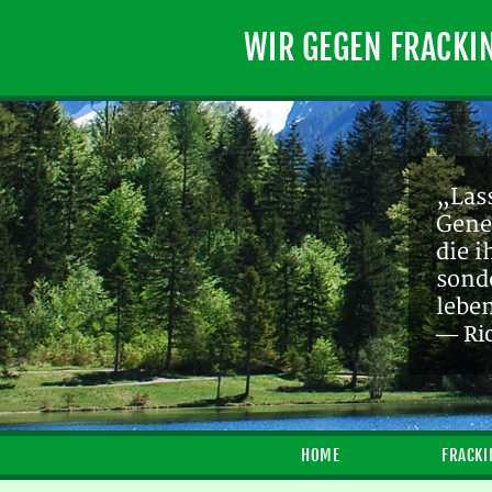
WIR GEGEN FRACKI
„Lass
Gene
die 
sond
lebe
— Ri
HOME
FRACKI