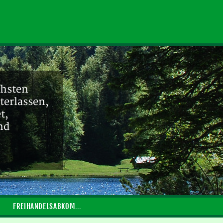
chsten
terlassen,
t,
nd
FREIHANDELSABKOMMEN