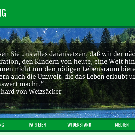
NG
en Sie uns alles daransetzen, daß wir der nä
ration, den Kindern von heute, eine Welt hin
ihnen nicht nur den nötigen Lebensraum biete
ern auch die Umwelt, die das Leben erlaubt u
nswert macht.“
chard von Weizsäcker
NG
PARTEIEN
WIDERSTAND
MEDIEN