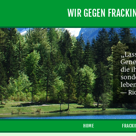
WIR GEGEN FRACKI
„Lass
Gene
die 
sond
lebe
— Ri
HOME
FRACKI