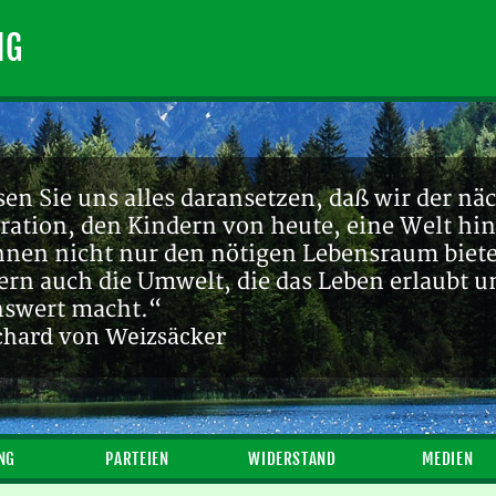
NG
en Sie uns alles daransetzen, daß wir der nä
ration, den Kindern von heute, eine Welt hin
ihnen nicht nur den nötigen Lebensraum biete
ern auch die Umwelt, die das Leben erlaubt u
nswert macht.“
chard von Weizsäcker
NG
PARTEIEN
WIDERSTAND
MEDIEN