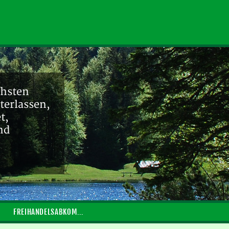
chsten
terlassen,
t,
nd
FREIHANDELSABKOMMEN