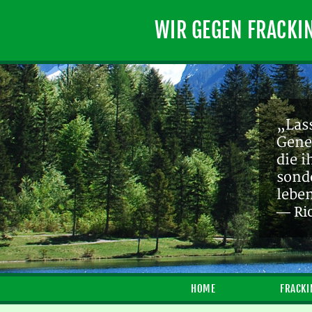
WIR GEGEN FRACKI
„Lass
Gene
die 
sond
lebe
— Ri
HOME
FRACKI