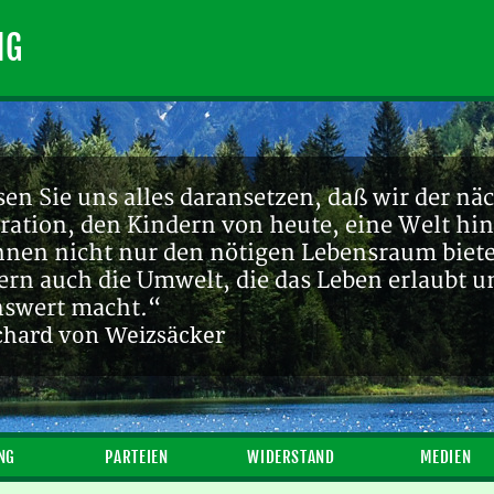
NG
en Sie uns alles daransetzen, daß wir der nä
ration, den Kindern von heute, eine Welt hin
ihnen nicht nur den nötigen Lebensraum biete
ern auch die Umwelt, die das Leben erlaubt u
nswert macht.“
chard von Weizsäcker
NG
PARTEIEN
WIDERSTAND
MEDIEN