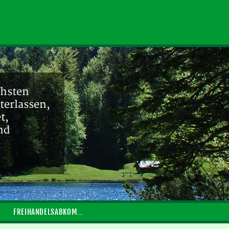
chsten
terlassen,
t,
nd
FREIHANDELSABKOMMEN