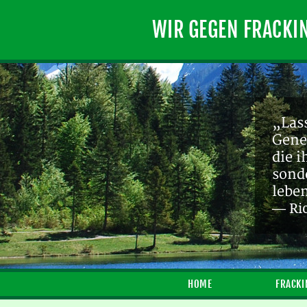
WIR GEGEN FRACKI
„Lass
Gene
die 
sond
lebe
— Ri
HOME
FRACKI