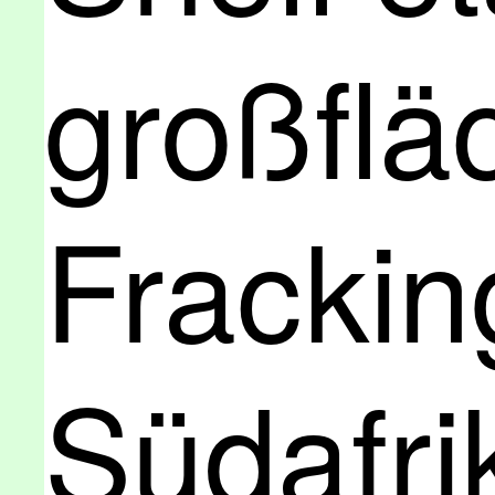
großflä
Frackin
Südafri