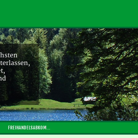
chsten
terlassen,
t,
nd
FREIHANDELSABKOMMEN