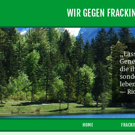
WIR GEGEN FRACKI
„Lass
Gene
die 
sond
lebe
— Ri
HOME
FRACKI