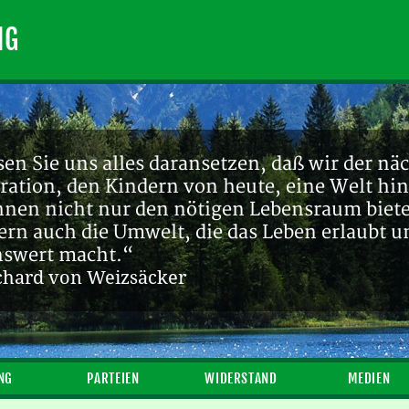
NG
en Sie uns alles daransetzen, daß wir der nä
ration, den Kindern von heute, eine Welt hin
ihnen nicht nur den nötigen Lebensraum biete
ern auch die Umwelt, die das Leben erlaubt u
nswert macht.“
chard von Weizsäcker
NG
PARTEIEN
WIDERSTAND
MEDIEN