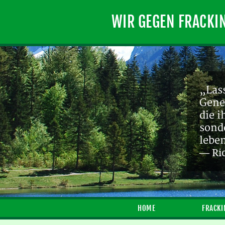
WIR GEGEN FRACKI
„Lass
Gene
die 
sond
lebe
— Ri
HOME
FRACKI