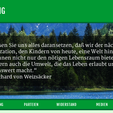
NG
en Sie uns alles daransetzen, daß wir der nä
ration, den Kindern von heute, eine Welt hin
ihnen nicht nur den nötigen Lebensraum biete
ern auch die Umwelt, die das Leben erlaubt u
nswert macht.“
chard von Weizsäcker
NG
PARTEIEN
WIDERSTAND
MEDIEN