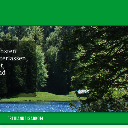
chsten
terlassen,
t,
nd
FREIHANDELSABKOMMEN