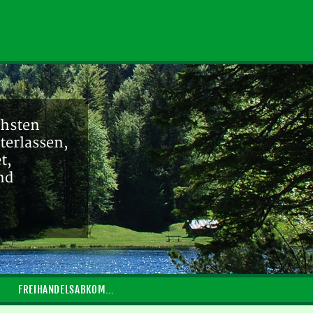
chsten
terlassen,
t,
nd
FREIHANDELSABKOMMEN