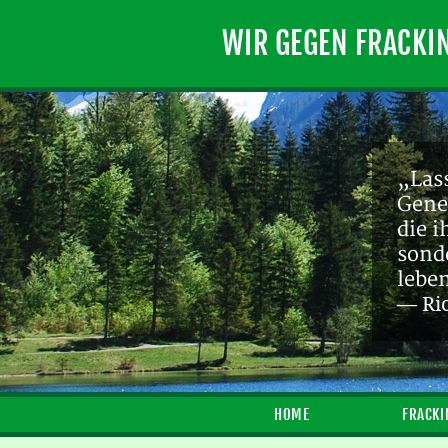
WIR GEGEN FRACKI
„Lass
Gene
die 
sond
lebe
— Ri
HOME
FRACKI