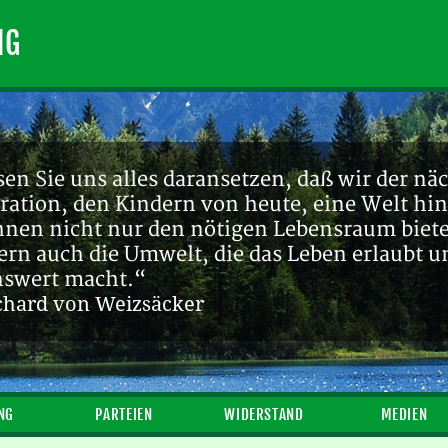
NG
en Sie uns alles daransetzen, daß wir der nä
ration, den Kindern von heute, eine Welt hin
ihnen nicht nur den nötigen Lebensraum biete
ern auch die Umwelt, die das Leben erlaubt u
nswert macht.“
chard von Weizsäcker
NG
PARTEIEN
WIDERSTAND
MEDIEN