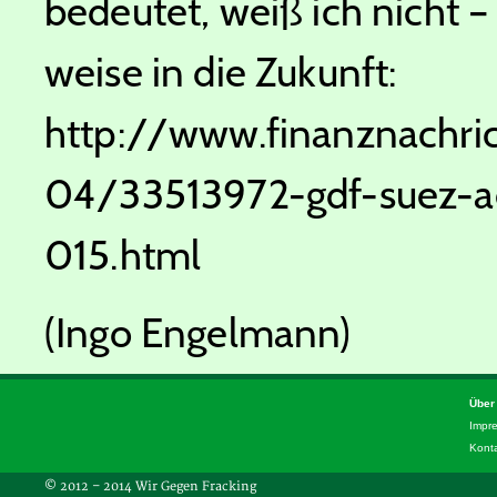
bedeutet, weiß ich nicht –
weise in die Zukunft:
http://www.finanznachri
04/33513972-gdf-suez-a
015.html
(Ingo Engelmann)
Über
Impr
Kont
© 2012 – 2014 Wir Gegen Fracking