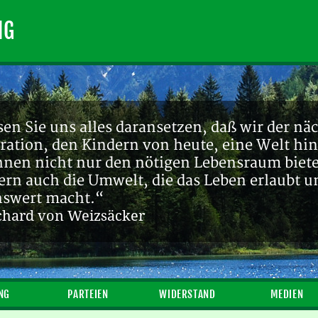
NG
en Sie uns alles daransetzen, daß wir der nä
ration, den Kindern von heute, eine Welt hin
ihnen nicht nur den nötigen Lebensraum biete
ern auch die Umwelt, die das Leben erlaubt u
nswert macht.“
chard von Weizsäcker
NG
PARTEIEN
WIDERSTAND
MEDIEN