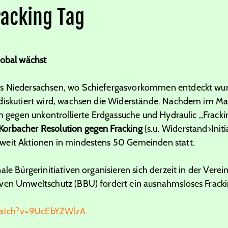
racking Tag
lobal wächst
rs Niedersachsen, wo Schiefergasvorkommen entdeckt wu
diskutiert wird, wachsen die Widerstände. Nachdem im Mai 
en gegen unkontrollierte Erdgassuche und Hydraulic „Frackin
Korbacher Resolution gegen Fracking
(s.u. Widerstand>Init
weit Aktionen in mindestens 50 Gemeinden statt.
ale Bürgerinitiativen organisieren sich derzeit in der Verei
iven Umweltschutz (BBU) fordert ein ausnahmsloses Frack
atch?v=9UcEbYZWlzA