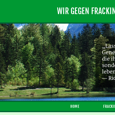
WIR GEGEN FRACKI
„Lass
Gene
die 
sond
lebe
— Ri
HOME
FRACKI