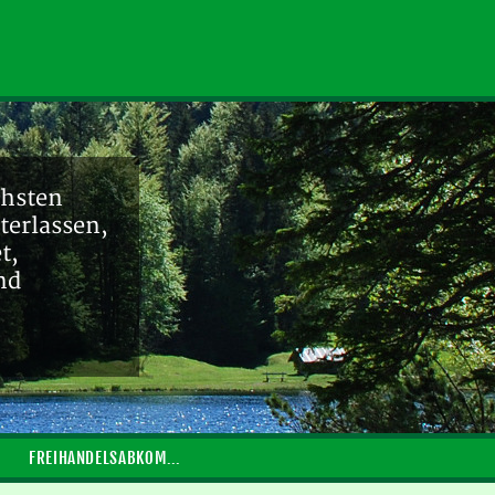
chsten
terlassen,
t,
nd
FREIHANDELSABKOMMEN