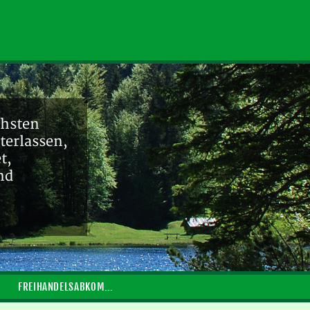
chsten
terlassen,
t,
nd
FREIHANDELSABKOMMEN