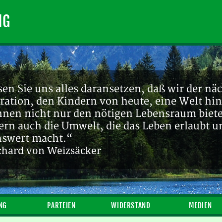
NG
en Sie uns alles daransetzen, daß wir der nä
ration, den Kindern von heute, eine Welt hin
ihnen nicht nur den nötigen Lebensraum biete
ern auch die Umwelt, die das Leben erlaubt u
nswert macht.“
chard von Weizsäcker
NG
PARTEIEN
WIDERSTAND
MEDIEN