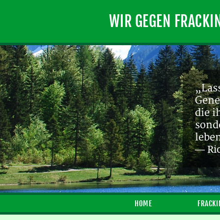
WIR GEGEN FRACKI
„Lass
Gene
die 
sond
lebe
— Ri
HOME
FRACKI