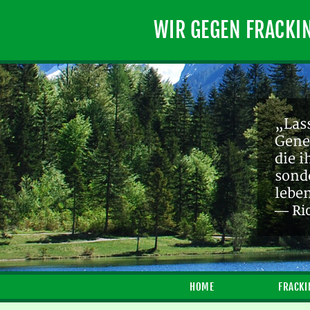
WIR GEGEN FRACKI
„Lass
Gene
die 
sond
lebe
— Ri
HOME
FRACKI