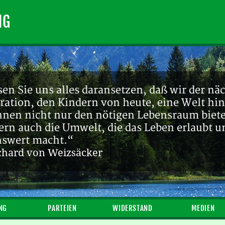
NG
en Sie uns alles daransetzen, daß wir der nä
ration, den Kindern von heute, eine Welt hin
ihnen nicht nur den nötigen Lebensraum biete
ern auch die Umwelt, die das Leben erlaubt u
nswert macht.“
chard von Weizsäcker
NG
PARTEIEN
WIDERSTAND
MEDIEN