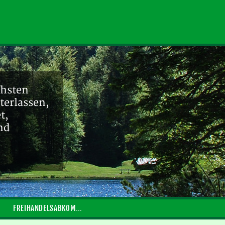
chsten
terlassen,
t,
nd
FREIHANDELSABKOMMEN