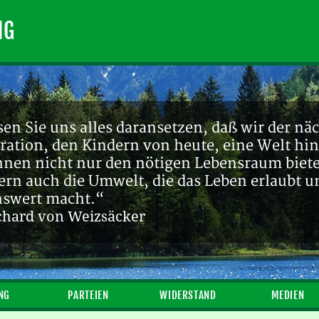
NG
en Sie uns alles daransetzen, daß wir der nä
ration, den Kindern von heute, eine Welt hin
ihnen nicht nur den nötigen Lebensraum biete
ern auch die Umwelt, die das Leben erlaubt u
nswert macht.“
chard von Weizsäcker
NG
PARTEIEN
WIDERSTAND
MEDIEN