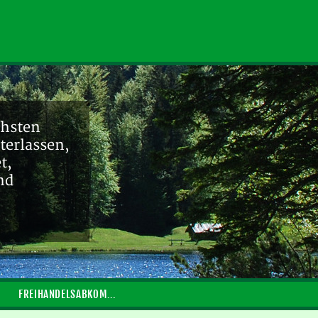
chsten
terlassen,
t,
nd
FREIHANDELSABKOMMEN