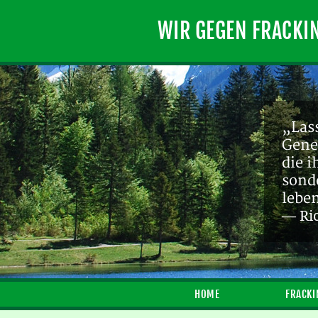
WIR GEGEN FRACKI
„Lass
Gene
die 
sond
lebe
— Ri
HOME
FRACKI