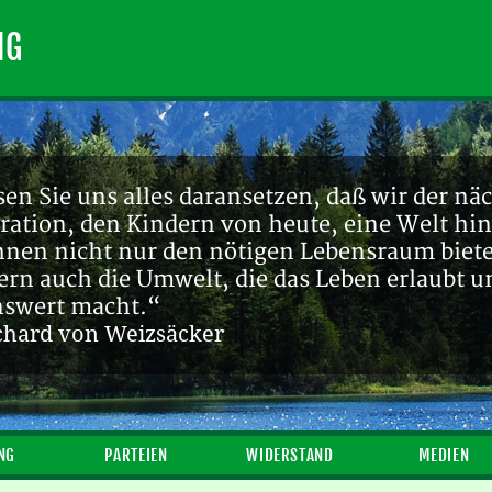
NG
en Sie uns alles daransetzen, daß wir der nä
ration, den Kindern von heute, eine Welt hin
ihnen nicht nur den nötigen Lebensraum biete
ern auch die Umwelt, die das Leben erlaubt u
nswert macht.“
chard von Weizsäcker
NG
PARTEIEN
WIDERSTAND
MEDIEN