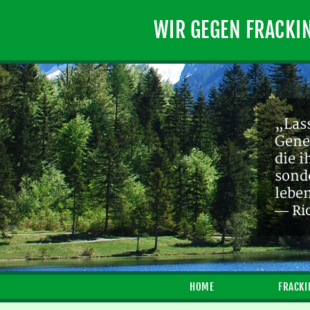
WIR GEGEN FRACKI
„Lass
Gene
die 
sond
lebe
— Ri
HOME
FRACKI