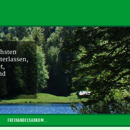
chsten
terlassen,
t,
nd
FREIHANDELSABKOMMEN