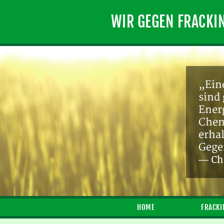
WIR GEGEN FRACKI
„Ein
sind 
Ener
Chem
erhal
Gegen
— Ch.
HOME
FRACKI