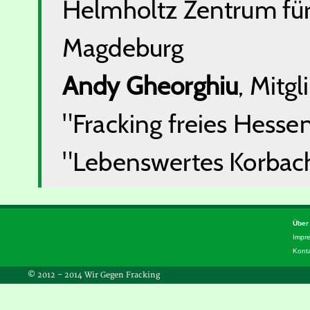
Helmholtz Zentrum fü
Magdeburg
Andy Gheorghiu
, Mitgl
"Fracking freies Hessen
"Lebenswertes Korbach
Über
Impr
Kont
© 2012 – 2014 Wir Gegen Fracking