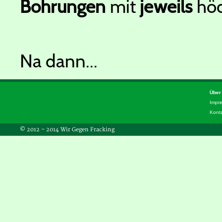
Bohrungen
mit
jeweils
höc
Na dann...
Über
Impr
Kont
© 2012 – 2014 Wir Gegen Fracking