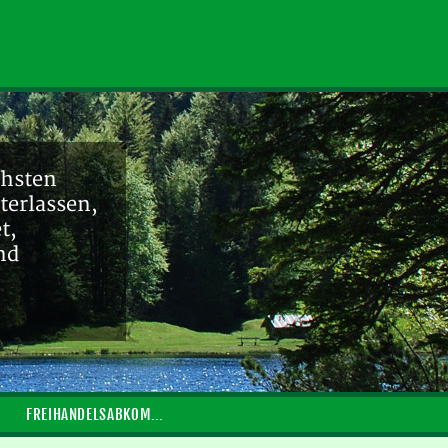
chsten
terlassen,
t,
nd
FREIHANDELSABKOMMEN