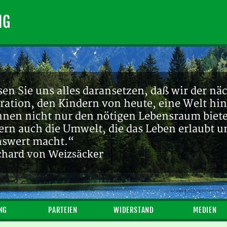
NG
en Sie uns alles daransetzen, daß wir der nä
ration, den Kindern von heute, eine Welt hin
ihnen nicht nur den nötigen Lebensraum biete
ern auch die Umwelt, die das Leben erlaubt u
nswert macht.“
chard von Weizsäcker
NG
PARTEIEN
WIDERSTAND
MEDIEN