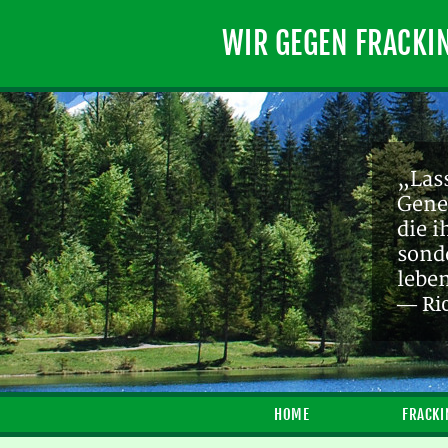
WIR GEGEN FRACKI
„Lass
Gene
die 
sond
lebe
— Ri
HOME
FRACKI