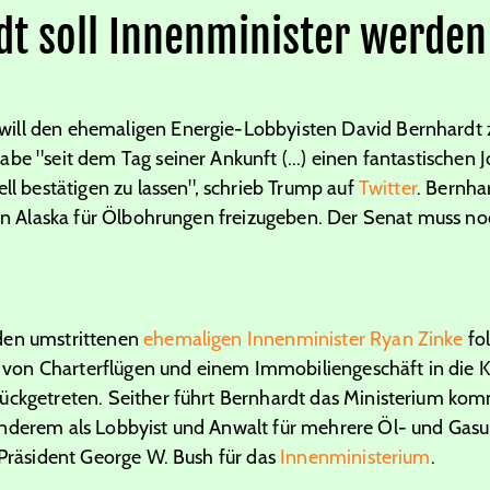
dt soll Innenminister werden
will den ehemaligen Energie-Lobbyisten David Bernhardt
be "seit dem Tag seiner Ankunft (...) einen fantastischen 
ell bestätigen zu lassen", schrieb Trump auf
Twitter
. Bernha
 in Alaska für Ölbohrungen freizugeben. Der Senat muss no
den umstrittenen
ehemaligen Innenminister Ryan Zinke
fol
on Charterflügen und einem Immobiliengeschäft in die Kr
ückgetreten. Seither führt Bernhardt das Ministerium komm
anderem als Lobbyist und Anwalt für mehrere Öl- und Gas
 Präsident George W. Bush für das
Innenministerium
.