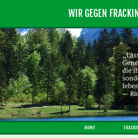
WIR GEGEN FRACKI
„Lass
Gene
die 
sond
lebe
— Ri
HOME
FRACKI