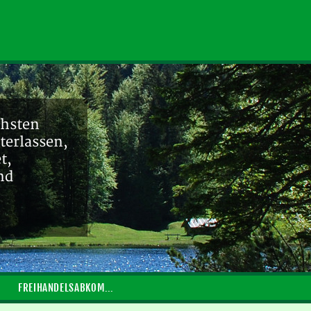
chsten
terlassen,
t,
nd
FREIHANDELSABKOMMEN