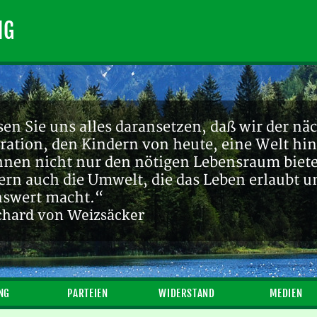
NG
en Sie uns alles daransetzen, daß wir der nä
ration, den Kindern von heute, eine Welt hin
ihnen nicht nur den nötigen Lebensraum biete
ern auch die Umwelt, die das Leben erlaubt u
nswert macht.“
chard von Weizsäcker
NG
PARTEIEN
WIDERSTAND
MEDIEN