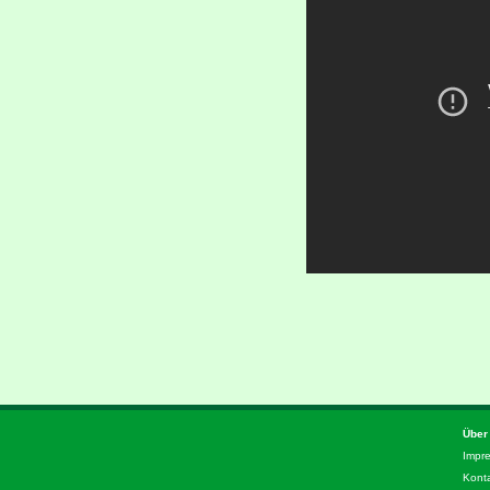
Über
Impr
Kont