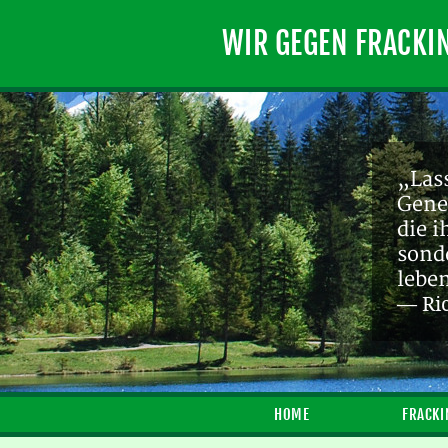
WIR GEGEN FRACKI
„Lass
Gene
die 
sond
lebe
— Ri
HOME
FRACKI