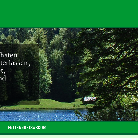
chsten
terlassen,
t,
nd
FREIHANDELSABKOMMEN