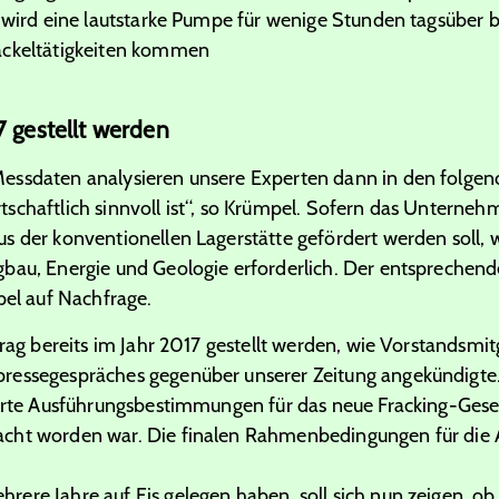
r wird eine lautstarke Pumpe für wenige Stunden tagsüber 
ackeltätigkeiten kommen
7 gestellt werden
essdaten analysieren unsere Experten dann in den folgen
schaftlich sinnvoll ist“, so Krümpel. Sofern das Unterne
s der konventionellen Lagerstätte gefördert werden soll
bau, Energie und Geologie erforderlich. Der entsprechende
pel auf Nachfrage.
ntrag bereits im Jahr 2017 gestellt werden, wie Vorstandsm
ressegespräches gegenüber unserer Zeitung angekündigte
ierte Ausführungsbestimmungen für das neue Fracking-Gese
cht worden war. Die finalen Rahmenbedingungen für die 
ere Jahre auf Eis gelegen haben, soll sich nun zeigen, o