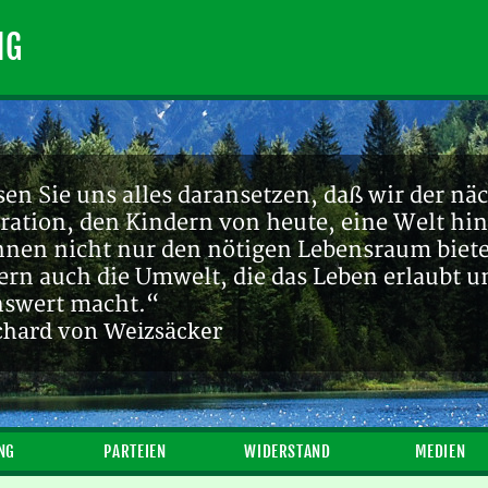
NG
en Sie uns alles daransetzen, daß wir der nä
ration, den Kindern von heute, eine Welt hin
ihnen nicht nur den nötigen Lebensraum biete
ern auch die Umwelt, die das Leben erlaubt u
nswert macht.“
chard von Weizsäcker
NG
PARTEIEN
WIDERSTAND
MEDIEN