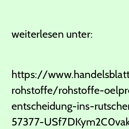
weiterlesen unter:
https://www.handelsblat
rohstoffe/rohstoffe-oel
entscheidung-ins-rutsch
57377-USf7DKym2C0va