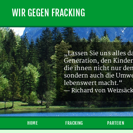
WIR GEGEN FRACKING
„Lassen Sie uns alles d
Generation, den Kinder
„Ein endlicher Rohstof
die ihnen nicht nur de
Zukunft sein! [...] Die
sondern auch die Umwel
— Michael Bauchmüller
lebenswert macht.“
— Richard von Weizsäc
HOME
FRACKING
PARTEIEN