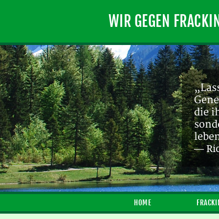
WIR GEGEN FRACKI
„Lass
Gene
die 
sond
lebe
— Ri
HOME
FRACKI