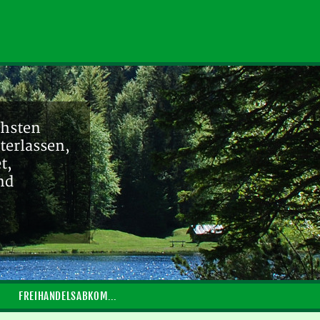
chsten
terlassen,
t,
nd
FREIHANDELSABKOMMEN