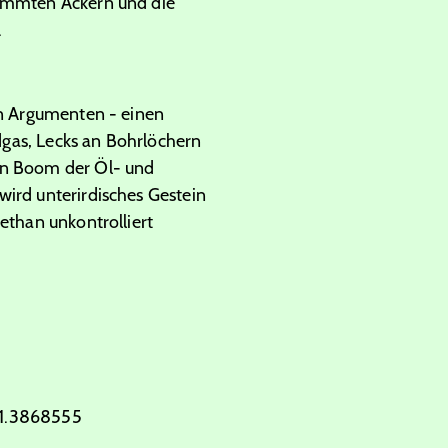
wemmten Äckern und die
.
en Argumenten - einen
dgas, Lecks an Bohrlöchern
ein Boom der Öl- und
wird unterirdisches Gestein
ethan unkontrolliert
-1.3868555