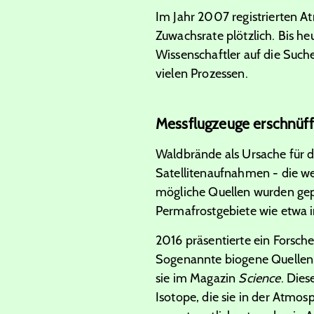
Im Jahr
2007
registrierten A
Zuwachsrate plötzlich. Bis he
Wissenschaftler auf die Such
vielen Prozessen.
Messflugzeuge erschnüff
Waldbrände als Ursache für de
Satellitenaufnahmen - die w
mögliche Quellen wurden gep
Permafrostgebiete wie etwa in
2016
präsentierte ein Forsch
Sogenannte biogene Quellen 
sie im Magazin
Science
. Dies
Isotope, die sie in der Atmo