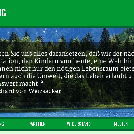
NG
en Sie uns alles daransetzen, daß wir der nä
ration, den Kindern von heute, eine Welt hin
ihnen nicht nur den nötigen Lebensraum biete
ern auch die Umwelt, die das Leben erlaubt u
nswert macht.“
chard von Weizsäcker
NG
PARTEIEN
WIDERSTAND
MEDIEN