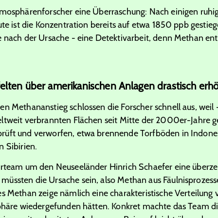
tmosphärenforscher eine Überraschung: Nach einigen ruhige
ute ist die Konzentration bereits auf etwa
1850
ppb gestieg
e nach der Ursache - eine Detektivarbeit, denn Methan ent
elten über amerikanischen Anlagen drastisch erh
n Methananstieg schlossen die Forscher schnell aus, weil 
eltweit verbrannten Flächen seit Mitte der 2000er-Jahre 
rüft und verworfen, etwa brennende Torfböden in Indone
 Sibirien.
erteam um den Neuseeländer Hinrich Schaefer eine überze
müssten die Ursache sein, also Methan aus Fäulnisprozes
es Methan zeige nämlich eine charakteristische Verteilung
sphäre wiedergefunden hätten. Konkret machte das Team d