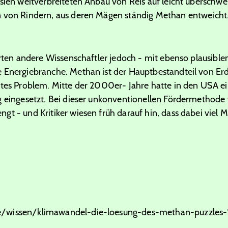
Asien weitverbreiteten Anbau von Reis auf leicht übersch
n von Rindern, aus deren Mägen ständig Methan entweicht
ierten andere Wissenschaftler jedoch - mit ebenso plausibl
 Energiebranche. Methan ist der Hauptbestandteil von Er
ntes Problem. Mitte der 2000er- Jahre hatte in den USA 
g eingesetzt. Bei dieser unkonventionellen Fördermethode 
t - und Kritiker wiesen früh darauf hin, dass dabei viel M
e/wissen/klimawandel-die-loesung-des-methan-puzzles