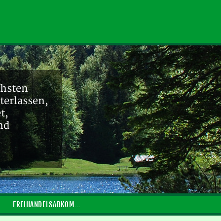
chsten
terlassen,
t,
nd
FREIHANDELSABKOMMEN