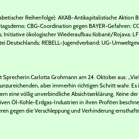
phabetischer Reihenfolge): AKAB-Antikapitalistische Aktion
tagsdemo; CBG-Coordination gegen BAYER-Gefahren; C
is; Initiative ökologischer Wiederaufbau Kobanê/Rojava; 
artei Deutschlands; REBELL-Jugendverband; UG-Umweltge
ührt Sprecherin Carlotta Grohmann am 24. Oktober aus: „
 unzureichenden, aber immerhin richtigen Schritt wahr. Es i
dern eine völlig unverbindliche Absichtserklärung. Keine d
rativen Öl-Kohle-Erdgas-Industrien in ihren Profiten beschn
tieren gegen die Verschleppung und Verhinderung ernsth