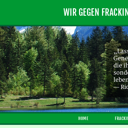
WIR GEGEN FRACKI
„Lass
Gene
die 
sond
lebe
— Ri
HOME
FRACKI