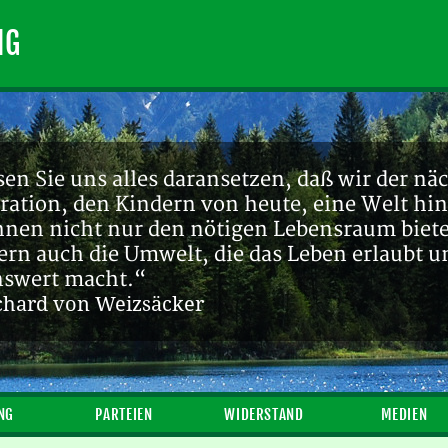
NG
en Sie uns alles daransetzen, daß wir der nä
ration, den Kindern von heute, eine Welt hin
ihnen nicht nur den nötigen Lebensraum biete
ern auch die Umwelt, die das Leben erlaubt u
nswert macht.“
chard von Weizsäcker
NG
PARTEIEN
WIDERSTAND
MEDIEN