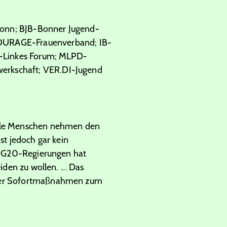
 Bonn; BJB-Bonner Jugend-
OURAGE-Frauenverband; IB-
LF-Linkes Forum; MLPD-
werkschaft; VER.DI-Jugend
Viele Menschen nehmen den
st jedoch gar kein
er G20-Regierungen hat
eiden zu wollen. … Das
after Sofortmaßnahmen zum