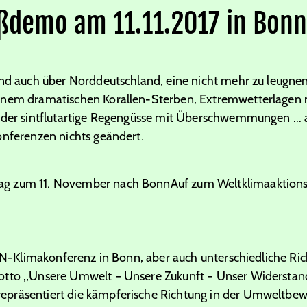
oßdemo am 11.11.2017 in Bonn
 und auch über Norddeutschland, eine nicht mehr zu leug
einem dramatischen Korallen-Sterben, Extremwetterlagen
oder sintflutartige Regengüsse mit Überschwemmungen ... 
onferenzen nichts geändert.
Auf zum Weltklimaaktion
r UN-Klimakonferenz in Bonn, aber auch unterschiedliche Ri
otto „Unsere Umwelt – Unsere Zukunft – Unser Widerstan
präsentiert die kämpferische Richtung in der Umweltbew