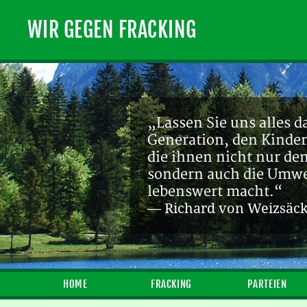
WIR GEGEN FRACKING
„Lassen Sie uns alles d
Generation, den Kinder
„Ein endlicher Rohstof
die ihnen nicht nur de
Zukunft sein! [...] Die
sondern auch die Umwel
— Michael Bauchmüller
lebenswert macht.“
— Richard von Weizsäc
HOME
FRACKING
PARTEIEN