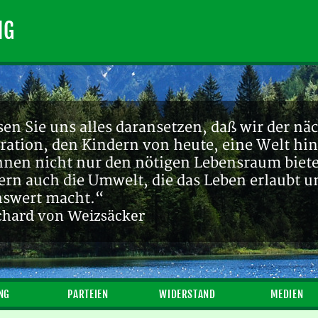
NG
en Sie uns alles daransetzen, daß wir der nä
ration, den Kindern von heute, eine Welt hin
ihnen nicht nur den nötigen Lebensraum biete
ern auch die Umwelt, die das Leben erlaubt u
nswert macht.“
chard von Weizsäcker
NG
PARTEIEN
WIDERSTAND
MEDIEN