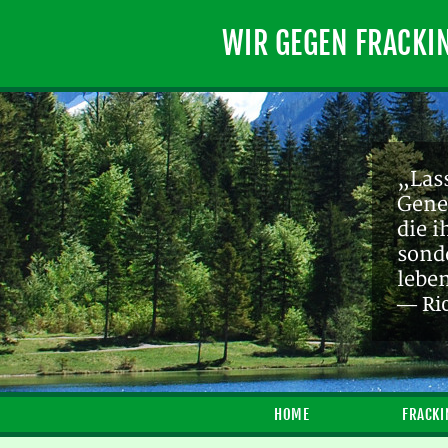
WIR GEGEN FRACKI
„Lass
Gene
die 
sond
lebe
— Ri
HOME
FRACKI