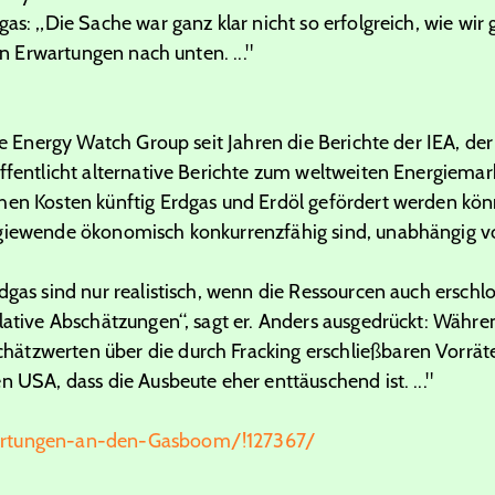
gas: „Die Sache war ganz klar nicht so erfolgreich, wie wir
gen Erwartungen nach unten. ..."
d
die Energy Watch Group seit Jahren die Berichte der IEA, 
fentlicht alternative Berichte zum weltweiten Energiemarkt.
hen Kosten künftig Erdgas und Erdöl gefördert werden kö
rgiewende ökonomisch konkurrenzfähig sind, unabhängig v
rdgas sind nur realistisch, wenn die Ressourcen auch ersc
ulative Abschätzungen“, sagt er. Anders ausgedrückt: Währe
tzwerten über die durch Fracking erschließbaren Vorräte
n USA, dass die Ausbeute eher enttäuschend ist. ..."
artungen-an-den-Gasboom/!127367/