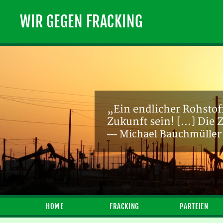
WIR GEGEN FRACKING
„Eine Protestbewegung 
sind gegen Fracking, we
Energienutzung, ein i
Chemie in Luft, Böden 
erhaltenswerte Lebenswe
Gegen ist also für.“
— Ch. Stoldt und I. Köh
HOME
FRACKING
PARTEIEN